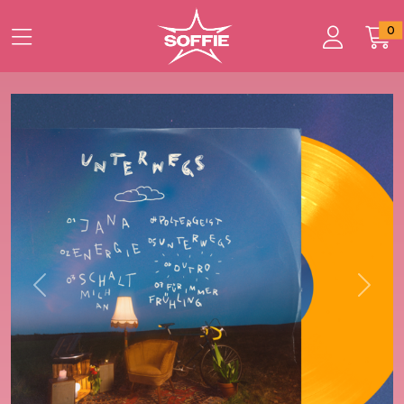
Zum Hauptinhalt springen
Startseite
0
Produkte
UNTERWEGS
Previous
Next