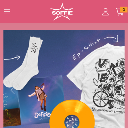
Zum Hauptinhalt springen
Startseite
0
Produkte
UNTERWEGS
Previous
Next