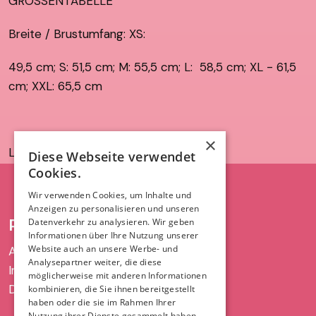
GRÖSSENTABELLE
Breite / Brustumfang: XS:
49,5 cm; S: 51,5 cm; M: 55,5 cm; L: 58,5 cm; XL - 61,5
cm; XXL: 65,5 cm
×
Länge / Körperlänge:
Diese Webseite verwendet
Cookies.
XS: 67 cm; S: 71 cm; M: 75 cm; L: 77 cm; XL: 79 cm;
Wir verwenden Cookies, um Inhalte und
XXL: 81 cm
Anzeigen zu personalisieren und unseren
RECHT UND ORDNUNG
Datenverkehr zu analysieren. Wir geben
Informationen über Ihre Nutzung unserer
Website auch an unsere Werbe- und
AGB
Analysepartner weiter, die diese
Impressum
Ärmellänge:
möglicherweise mit anderen Informationen
Datenschutz
kombinieren, die Sie ihnen bereitgestellt
XS: 21 cm; S: 22,5 cm; M: 24 cm; L: 25,5 cm; XL - 25
haben oder die sie im Rahmen Ihrer
Nutzung ihrer Dienste gesammelt haben.