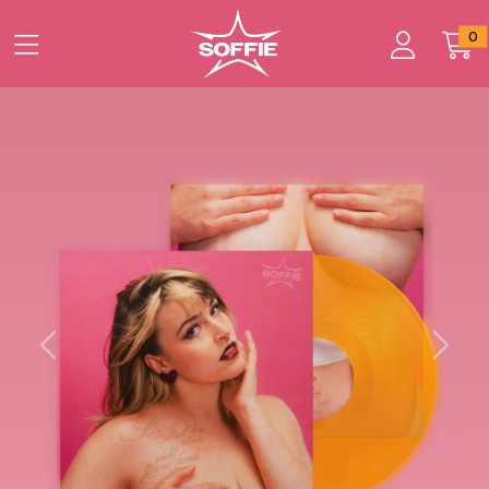
Zum Hauptinhalt springen
Startseite
0
Produkte
Vinyl: Kein Streit den man nicht lösen kann
Previous
Next