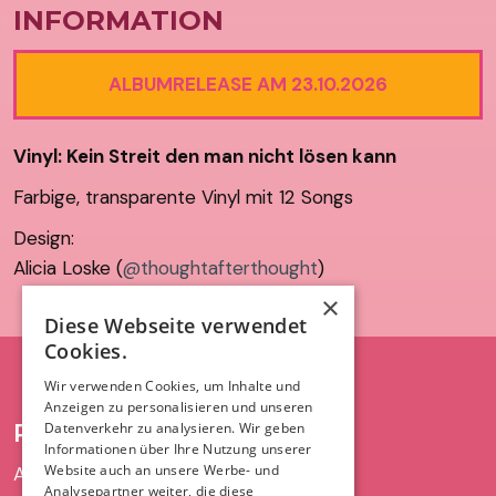
INFORMATION
ALBUMRELEASE AM 23.10.2026
Vinyl: Kein Streit den man nicht lösen kann
Farbige, transparente Vinyl mit 12 Songs
Design:
Alicia Loske (
@thoughtafterthought
)
×
Diese Webseite verwendet
Cookies.
Wir verwenden Cookies, um Inhalte und
Anzeigen zu personalisieren und unseren
RECHT UND ORDNUNG
Datenverkehr zu analysieren. Wir geben
Informationen über Ihre Nutzung unserer
Website auch an unsere Werbe- und
AGB
Analysepartner weiter, die diese