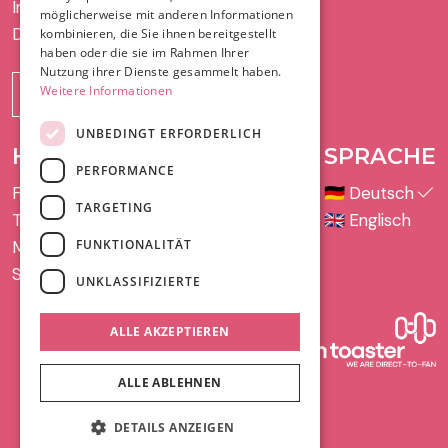
Impressum
möglicherweise mit anderen Informationen
Datenschutz
kombinieren, die Sie ihnen bereitgestellt
haben oder die sie im Rahmen Ihrer
Nutzung ihrer Dienste gesammelt haben.
Weitere Informationen
Bestellung widerrufen
UNBEDINGT ERFORDERLICH
HILFE UND SUPPORT
SPRACHE
PERFORMANCE
FAQ
🇩🇪
Deutsch
TARGETING
Telefon
🇬🇧
Englisch
FUNKTIONALITÄT
Mail
Supportfall eröffnen
UNKLASSIFIZIERTE
ALLE AKZEPTIEREN
ALLE ABLEHNEN
DETAILS ANZEIGEN